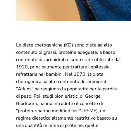
Le diete chetogeniche (KD) sono diete ad alto
pressione sanguigna e sui livelli sierici di glucosio
contenuto di grassi, proteine adeguate, a basso
contenuto di carboidrati e sono state utilizzate dal
1920, principalmente per trattare l'epilessia
refrattaria nei bambini. Nel 1970, la dieta
chetogenica ad alto contenuto di carboidrati
"Atkins" ha raggiunto la popolarità per la perdita
di peso. Poi, studi pionieristici di George
Blackburn, hanno introdotto il concetto di
"protein-sparing modified fast" (PSMF), un
regime dietetico altamente restrittivo basato su
una quantità minima di proteine, quelle