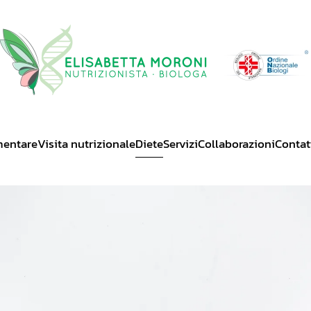
mentare
Visita nutrizionale
Diete
Servizi
Collaborazioni
Contat