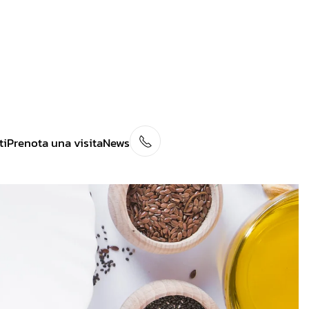
ti
Prenota una visita
News